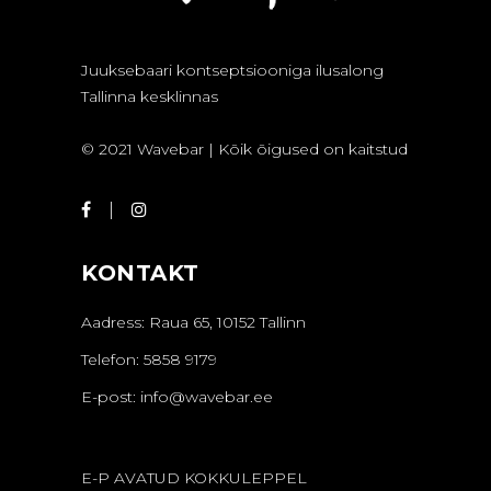
Juuksebaari kontseptsiooniga ilusalong
Tallinna kesklinnas
© 2021 Wavebar | Kõik õigused on kaitstud
KONTAKT
Aadress: Raua 65, 10152 Tallinn
Telefon: 5858 9179
E-post:
info@wavebar.ee
E-P AVATUD KOKKULEPPEL